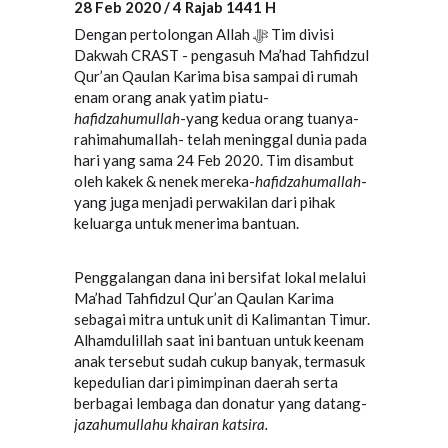
28 Feb 2020 / 4 Rajab 1441 H
Dengan pertolongan Allah ﷻ Tim divisi
Dakwah CRAST - pengasuh Ma’had Tahfidzul
Qur’an Qaulan Karima bisa sampai di rumah
enam orang anak yatim piatu-
hafidzahumullah
-yang kedua orang tuanya-
rahimahumallah- telah meninggal dunia pada
hari yang sama 24 Feb 2020. Tim disambut
oleh kakek & nenek mereka-
hafidzahumallah
-
yang juga menjadi perwakilan dari pihak
keluarga untuk menerima bantuan.
Penggalangan dana ini bersifat lokal melalui
Ma’had Tahfidzul Qur’an Qaulan Karima
sebagai mitra untuk unit di Kalimantan Timur.
Alhamdulillah saat ini bantuan untuk keenam
anak tersebut sudah cukup banyak, termasuk
kepedulian dari pimimpinan daerah serta
berbagai lembaga dan donatur yang datang-
jazahumullahu khairan katsira.