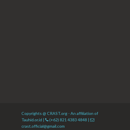
Copyrights @ CRAST.org - An affiliation of
Tauhid.or.id |
(+62) 821 4383 4848 |
crast.official@gmail.com