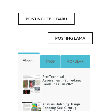
POSTING LEBIH BARU
POSTING LAMA
About
TAGS
POPULAR
Pre-Technical
Assessment - Sumedang
Landslides Jan 2021
Analisis Hidrologi Banjir
Bandang Kec. Cicurug